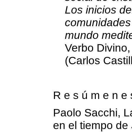
Los inicios de
comunidades c
mundo medite
Verbo Divino,
(Carlos Castil
R e s ú m e n e 
Paolo Sacchi
, L
en el tiempo de