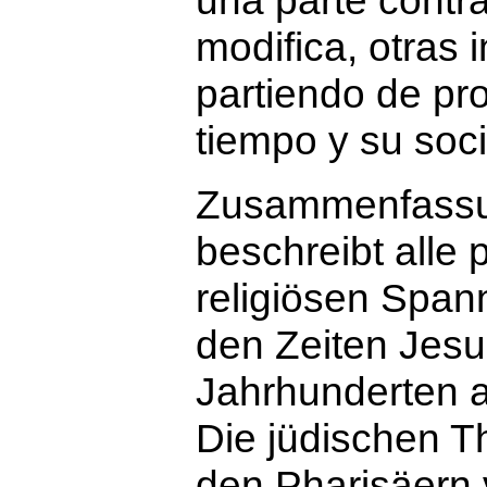
una parte contra
modifica, otras 
partiendo de pr
tiempo y su soc
Zusammenfass
beschreibt alle 
religiösen Span
den Zeiten Jesu
Jahrhunderten a
Die jüdischen T
den Pharisäern 