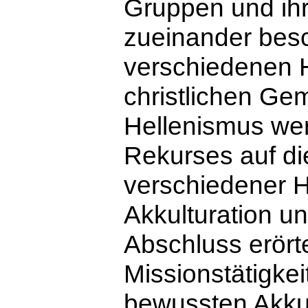
Gruppen und ihr
zueinander besc
verschiedenen 
christlichen G
Hellenismus wer
Rekurses auf di
verschiedener H
Akkulturation u
Abschluss erörte
Missionstätigkei
bewussten Akkul