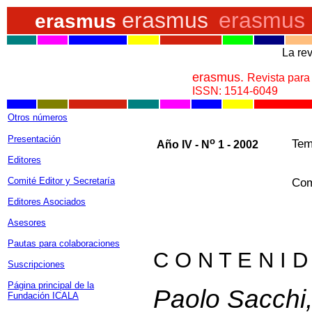
erasmus
erasmus
erasmus
a
La rev
erasmus.
Revista para 
ISSN: 1514-6049
a
Otros números
Presentación
o
Tem
Año IV - N
1 - 2002
e
Editores
Comité Editor y Secretaría
Com
Editores Asociados
Asesores
Pautas para colaboraciones
C O N T E N I D
Suscripciones
Página principal de la
Paolo Sacchi
Fundación ICALA