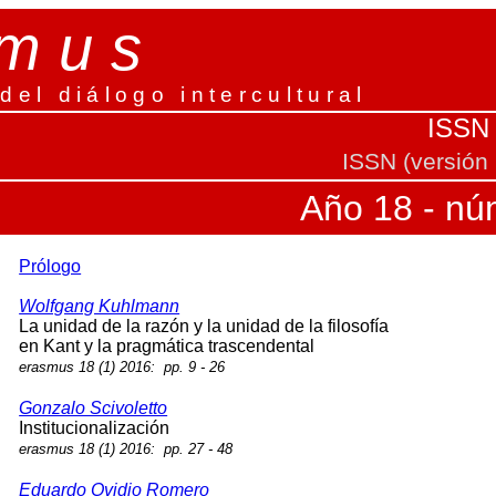
 m u s
del diálogo intercultural
ISSN 
ISSN (versión
Año 18 - nú
Prólogo
Wolfgang Kuhlmann
La unidad de la razón y la unidad de la filosofía
en Kant y la pragmática trascendental
erasmus 18 (1) 2016: pp. 9 - 26
Gonzalo Scivoletto
Institucionalización
erasmus 18 (1) 2016: pp. 27 - 48
Eduardo Ovidio Romero