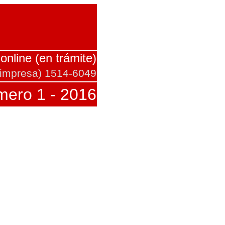
online (en trámite)
 impresa) 1514-6049
mero 1 - 2016