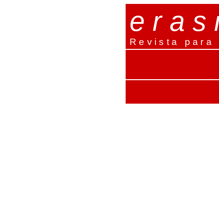
e r a s
Revista para 